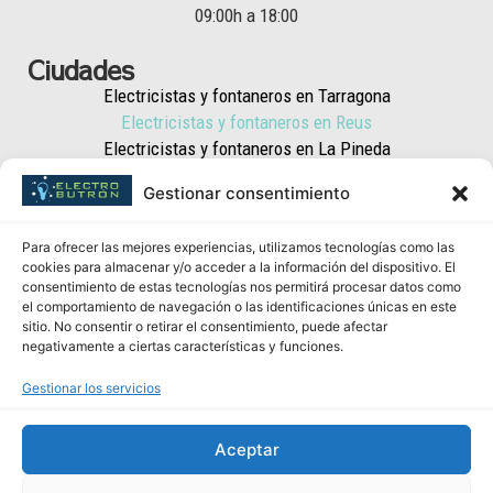
09:00h a 18:00
Ciudades
Electricistas y fontaneros en Tarragona
Electricistas y fontaneros en Reus
Electricistas y fontaneros en La Pineda
Electricistas y fontaneros en Salou
Gestionar consentimiento
Electricistas y fontaneros en Cambrils
Electricistas y fontaneros en El Vendrell
Para ofrecer las mejores experiencias, utilizamos tecnologías como las
Electricistas y fontaneros en Vila-Seca
cookies para almacenar y/o acceder a la información del dispositivo. El
Electricistas y fontaneros en Torredembarra
consentimiento de estas tecnologías nos permitirá procesar datos como
Electricistas y fontaneros en Altafulla
el comportamiento de navegación o las identificaciones únicas en este
sitio. No consentir o retirar el consentimiento, puede afectar
Electricistas y fontaneros en Valls
negativamente a ciertas características y funciones.
Electricistas y fontaneros en Calafell
Contacto
Gestionar los servicios
info@electrobutron.com
Aceptar
977 555 196
660 862 587