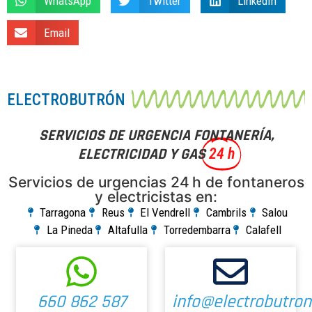
WhatsApp
Twitter
LinkedIn
Email
ELECTROBUTRÓN
SERVICIOS DE URGENCIA FONTANERÍA,
ELECTRICIDAD Y GAS
24 h
Servicios de urgencias 24 h de fontaneros
y electricistas en:
Tarragona
Reus
El Vendrell
Cambrils
Salou
La Pineda
Altafulla
Torredembarra
Calafell
660 862 587
info@electrobutro