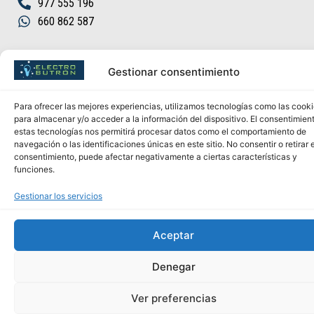
977 555 196
660 862 587
Gestionar consentimiento
Para ofrecer las mejores experiencias, utilizamos tecnologías como las cook
para almacenar y/o acceder a la información del dispositivo. El consentimien
estas tecnologías nos permitirá procesar datos como el comportamiento de
navegación o las identificaciones únicas en este sitio. No consentir o retirar e
Aviso Legal
–
Política de Privacidad
–
Política de cookies
–
Mapa
consentimiento, puede afectar negativamente a ciertas características y
funciones.
Web
| Disseny web
PCHOUSE
2025
Gestionar los servicios
Aceptar
Denegar
Ver preferencias