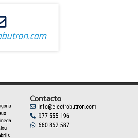
obutron.com
Contacto
ragona
info@electrobutron.com
eus
977 555 196
Pineda
660 862 587
alou
brils