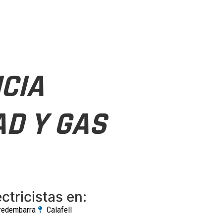
CIA
AD Y GAS
ctricistas en:
redembarra
Calafell