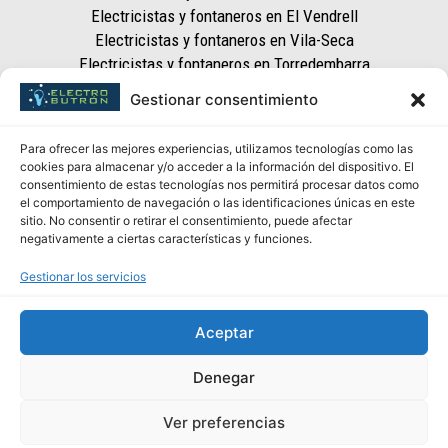
Electricistas y fontaneros en El Vendrell
Electricistas y fontaneros en Vila-Seca
Electricistas y fontaneros en Torredembarra
Electricistas y fontaneros en Altafulla
Gestionar consentimiento
Electricistas y fontaneros en Valls
Electricistas y fontaneros en Calafell
Para ofrecer las mejores experiencias, utilizamos tecnologías como las
Contacto
cookies para almacenar y/o acceder a la información del dispositivo. El
consentimiento de estas tecnologías nos permitirá procesar datos como
info@electrobutron.com
el comportamiento de navegación o las identificaciones únicas en este
977 555 196
sitio. No consentir o retirar el consentimiento, puede afectar
negativamente a ciertas características y funciones.
660 862 587
Gestionar los servicios
Aceptar
Denegar
Ver preferencias
Aviso Legal
–
Política de Privacidad
–
Política de cookies
–
Mapa